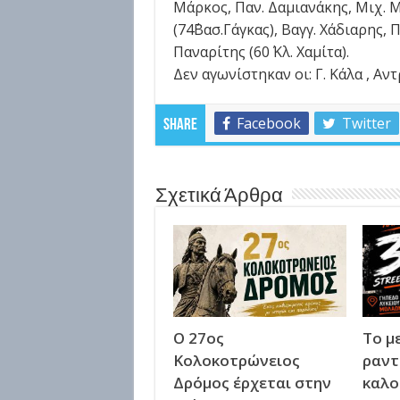
Μάρκος, Παν. Δαμιανάκης, Μιχ. 
(74΄Βασ.Γάγκας), Βαγγ. Χάδιαρης,
Παναρίτης (60΄ Κλ. Χαμίτα).
Δεν αγωνίστηκαν οι: Γ. Κάλα , Αν
Facebook
Twitter
Share
Σχετικά Άρθρα
Ο 27ος
Το μ
Κολοκοτρώνειος
ραντ
Δρόμος έρχεται στην
καλο