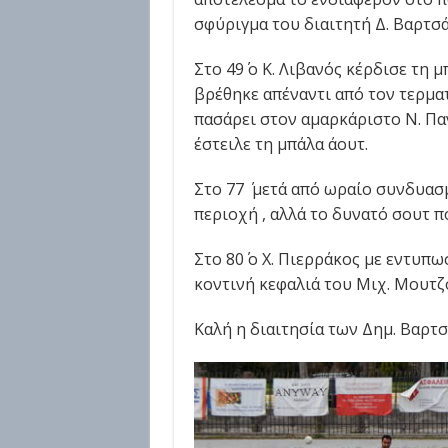
σφύριγμα του διαιτητή Δ. Βαρτσά
Στο 49΄ ο Κ. Λιβανός κέρδισε τη
βρέθηκε απέναντι από τον τερμα
πασάρει στον αμαρκάριστο Ν. Πα
έστειλε τη μπάλα άουτ.
Στο 77 ΄ μετά από ωραίο συνδυα
περιοχή , αλλά το δυνατό σουτ π
Στο 80΄ ο Χ. Πιερράκος με εντυ
κοντινή κεφαλιά του Μιχ. Μουτζ
Καλή η διαιτησία των Δημ. Βαρτσ