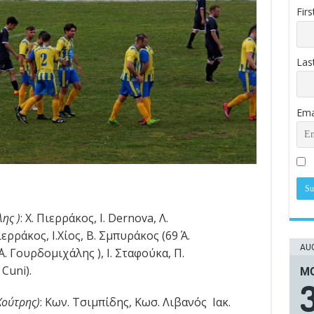
Fir
Las
Ema
ης )
: Χ. Πιερράκος, I. Dernova, Λ.
ρράκος, Ι.Χίος, Β. Σμπυράκος (69΄ Α.
AUG
. Γουρδομιχάλης ), Ι. Σταφούκα, Π.
Cuni).
ΜΟ
Χούτρης)
: Κων. Τσιμπίδης, Κωσ. Λιβανός Ιακ.