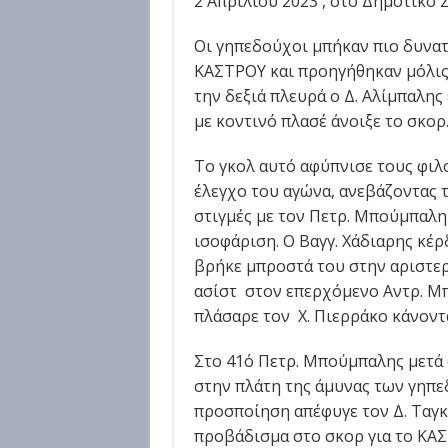
2 Απριλίου 2023 , στο Δημοτικό Σ
Οι γηπεδούχοι μπήκαν πιο δυνατ
ΚΑΣΤΡΟΥ και προηγήθηκαν μόλις 
την δεξιά πλευρά ο Δ. Αλίμπαλης
με κοντινό πλασέ άνοιξε το σκορ
Το γκολ αυτό αφύπνισε τους φιλο
έλεγχο του αγώνα, ανεβάζοντας τ
στιγμές με τον Πετρ. Μπούμπαλη 
ισοφάριση. Ο Βαγγ. Χάδιαρης κέρ
βρήκε μπροστά του στην αριστερ
ασίστ στον επερχόμενο Αντρ. Μπ
πλάσαρε τον Χ. Πιερράκο κάνοντα
Στο 41΄ο Πετρ. Μπούμπαλης μετά
στην πλάτη της άμυνας των γηπε
προσποίηση απέφυγε τον Δ. Ταγκλ
προβάδισμα στο σκορ για το ΚΑ