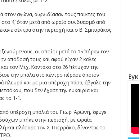
τάδιο Σκάλας με 1-2.
ά στον αγώνα, αιφνιδίασαν τους παίκτες του
στο 4΄, όταν μετά από ωραίο συνδυασμό από
 έκανε σέντρα στην περιοχή και ο Β. Σμπυράκος
.
ξενούμενους, οι οποίοι μετά το 15΄ πήραν τον
ην απόδοσή τους και αφού είχαν 2 καλές
και τον Μιχ. Κοντάκο στο 26΄ πέτυχαν την
δισε την μπάλα στο κέντρο πέρασε όποιον
Εγκ
ά πλευρά και με μια υπέροχη πάσα, έβγαλε την
ετσόκου, που δεν έχασε την ευκαιρία και
ς το 1-1.
 από υπέροχη μπαλιά του Γιωρ. Aρώνη, έφυγε
δούχων μπήκε στην περιοχή, με ωραία
ή και πλάσαρε τον Χ. Πιερράκο, δίνοντας το
ΣΤΡΟ.