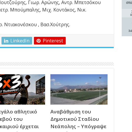
Μουτζούρης, Γιωρ. Αρώνης, Αντρ. Μπετσόκου
σπο
 Πετρ. Μπούμπαλης, Μιχ. Κοντάκος, Νικ.
0
τρ. Ντιακονέσκου , Βασ.Χούτρης.
34
LinkedIn
Pinterest
εγάλο αθλητικό
Αναβάθμιση του
εβού του
Δημοτικού Σταδίου
καιριού έρχεται
Νεάπολης – Υπόγραψε