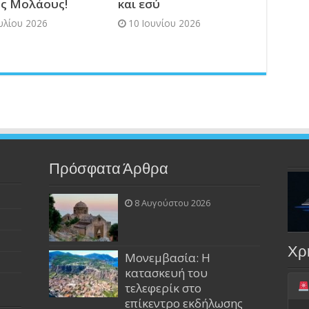
ς Μολάους!
και εσύ
ουλίου 2026
10 Ιουνίου 2026
Πρόσφατα Άρθρα
8 Αυγούστου 2026
Χρ
Μονεμβασία: Η
κατασκευή του
τελεφερίκ στο
επίκεντρο εκδήλωσης