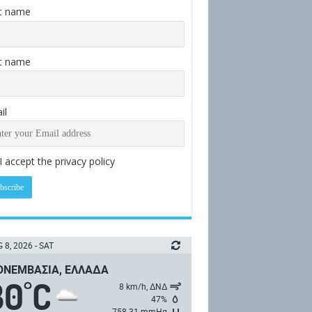
st name
t name
il
I accept the privacy policy
 8, 2026 - SAT
ΝΕΜΒΑΣΙΆ, ΕΛΛΆΔΑ
30
C
°
8 km/h, ΔΝΔ
47%
758.31 mmHg