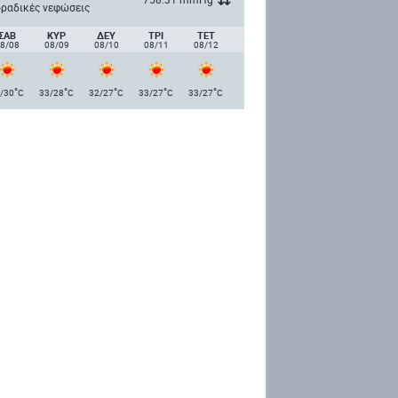
ραδικές νεφώσεις
ΣΑΒ
ΚΥΡ
ΔΕΥ
ΤΡΙ
ΤΕΤ
8/08
08/09
08/10
08/11
08/12
°
°
°
°
°
/30
C
33/28
C
32/27
C
33/27
C
33/27
C