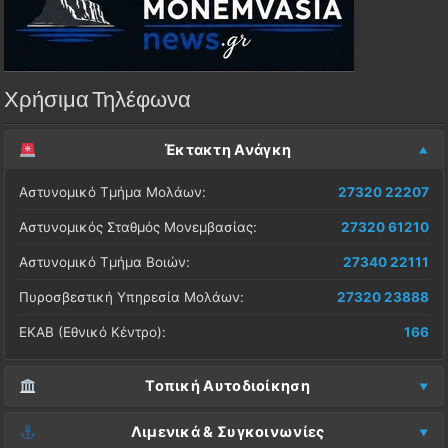
Χρήσιμα Τηλέφωνα
Έκτακτη Ανάγκη
Αστυνομικό Τμήμα Μολάων:
27320 22207
Αστυνομικός Σταθμός Μονεμβασίας:
27320 61210
Αστυνομικό Τμήμα Βοιών:
27340 22111
Πυροσβεστική Υπηρεσία Μολάων:
27320 23888
ΕΚΑΒ (Εθνικό Κέντρο):
166
Τοπική Αυτοδιοίκηση
Δήμος Μονεμβασίας (Έδρα):
27323 60500
Λιμενικά & Συγκοινωνίες