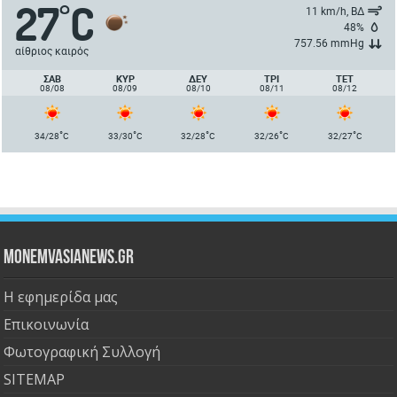
27
C
°
11 km/h, ΒΔ
48%
757.56 mmHg
αίθριος καιρός
ΣΑΒ
ΚΥΡ
ΔΕΥ
ΤΡΙ
ΤΕΤ
08/08
08/09
08/10
08/11
08/12
°
°
°
°
°
34/28
C
33/30
C
32/28
C
32/26
C
32/27
C
Monemvasianews.gr
Η εφημερίδα μας
Επικοινωνία
Φωτογραφική Συλλογή
SITEMAP