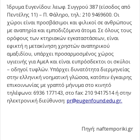
Ίδρυμα Ευγενίδου: λεωφ. Συγγρού 387 (είσοδος από
Πεντέλης 11) – Π. Φάληρο, τηλ.: 210 9469600. Οι
χώροι είναι προσβάσιμοι και φιλικοί σε ανθρώπους
με αναπηρία και εμποδιζόμενα άτομα. Σε όλους τους
ορόφους των κτηριακών εγκαταστάσεων, είναι
εφικτή η μετακίνηση χρηστών αναπηρικού
αμαξιδίου, υπάρχει προσαρμοσμένος χώρος
υγιεινής για ΑμεΑ και είναι ευπρόσδεκτοι οι σκύλοι
– οδηγοί τυφλών. Υπάρχει δυνατότητα διερμηνείας
στην ελληνική νοηματική γλώσσα, κατόπιν έγκαιρης
επικοινωνίας με γραπτό μήνυμα στο κινητό
τηλέφωνο: 6936 177143, στο fax: 210 9417514 ή στην
ηλεκτρονική διεύθυνση:
pr@eugenfound.edu.gr
.
Πηγή: naftemporiki.gr