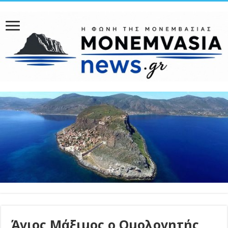
Άγιος Μάξιμος ο Ομολογητής