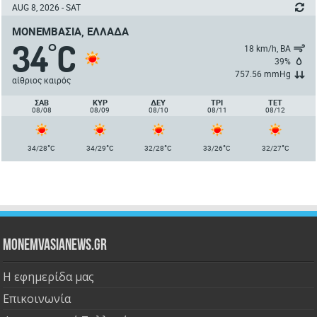
AUG 8, 2026 - SAT
ΜΟΝΕΜΒΑΣΙΆ, ΕΛΛΆΔΑ
34
C
°
18 km/h, ΒΑ
39%
757.56 mmHg
αίθριος καιρός
ΣΑΒ
ΚΥΡ
ΔΕΥ
ΤΡΙ
ΤΕΤ
08/08
08/09
08/10
08/11
08/12
°
°
°
°
°
34/28
C
34/29
C
32/28
C
33/26
C
32/27
C
Monemvasianews.gr
Η εφημερίδα μας
Επικοινωνία