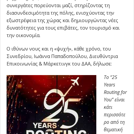
συνεργάτες πορεύονται μαζί, στηρίζοντας τη
διασυνδεσιμότητα της πόλης, ενισχύοντας την
εξωστρέφεια της χώρας και δημιουργώντας νέες
δυνατότητες για τους επιβάτες, τον τουρισμό και
την οικονομία.
Ο ιθύνων νους και η «ψυχή», κάθε χρόνο, του
Συνεδρίου, Ιωάννα Παπαδοπούλου, Διευθύντρια
Επικοινωνίας & Μάρκετινγκ του ΔΑΑ, δήλωσε:
Το “25
Years
Ro
u
ting for
You” είναι
κάτι
περισσότε
ρο από τη
θεματική