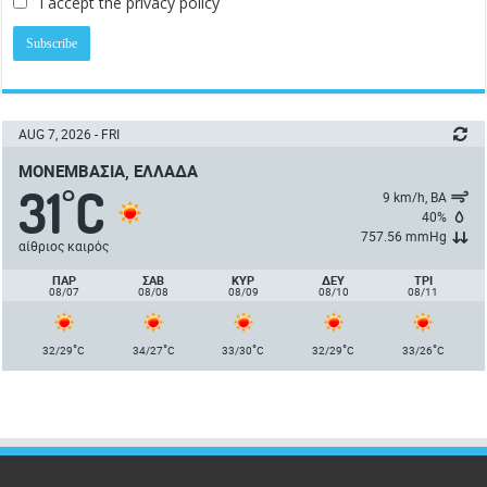
I accept the privacy policy
AUG 7, 2026 - FRI
ΜΟΝΕΜΒΑΣΙΆ, ΕΛΛΆΔΑ
31
C
°
9 km/h, ΒΑ
40%
757.56 mmHg
αίθριος καιρός
ΠΑΡ
ΣΑΒ
ΚΥΡ
ΔΕΥ
ΤΡΙ
08/07
08/08
08/09
08/10
08/11
°
°
°
°
°
32/29
C
34/27
C
33/30
C
32/29
C
33/26
C