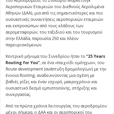
του Αεροδρομίου, το Συνέδριο Μάρκετινγκ
Αεροπορικών Εταιρειών του Διεθνούς Αερολιμένα
Αθηνών (ΔΑΑ), μια από τις σημαντικότερες και πιο
ουσιαστικές συναντήσεις αεροπορικών εταιρειών
και εκπροσώπων από τους κλάδους των
αερομεταφορών, του ταξιδιού και του τουρισμού
στην Ελλάδα, παρουσία 250 και πλέον
παρευρισκόμενων.
Κεντρικό μήνυμα του Συνεδρίου ήταν το
“25
Years
Routing
for
You
”
, σε ένα «παιχνίδι ομόηχων», του
Route development (ανάπτυξη δρομολογίων) με την
έννοια Rooting, αναδεικνύοντας μια σχέση με
βαθιές ρίζες και έναν ισχυρό, μακροχρόνιο και
ουσιαστικό δεσμό εμπιστοσύνης, στήριξης και
συνεργασίας.
Από τα πρώτα χρόνια λειτουργίας του αεροδρομίου
μέχρι σήμερα, ο ΔΑΑ και οι αεροπορικοί του