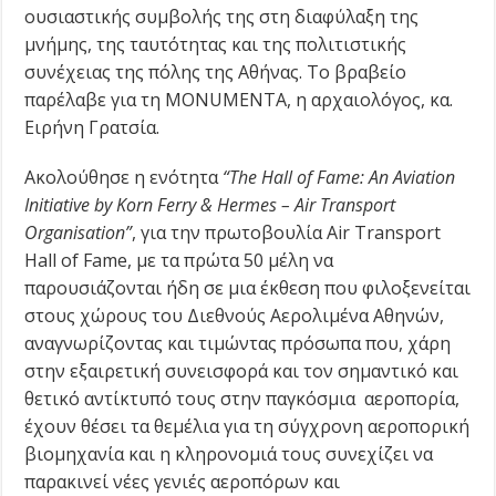
ουσιαστικής συμβολής της στη διαφύλαξη της
μνήμης, της ταυτότητας και της πολιτιστικής
συνέχειας της πόλης της Αθήνας. Το βραβείο
παρέλαβε για τη MONUMENTA, η αρχαιολόγος, κα.
Ειρήνη Γρατσία.
Ακολούθησε η ενότητα
“
The
Hall
of
Fame
:
An
Aviation
Initiative
by
Korn
Ferry
&
Hermes
–
Air
Transport
Organisation
”
, για την πρωτοβουλία Air Transport
Hall of Fame, με τα πρώτα 50 μέλη να
παρουσιάζονται ήδη σε μια έκθεση που φιλοξενείται
στους χώρους του Διεθνούς Αερολιμένα Αθηνών,
αναγνωρίζοντας και τιμώντας πρόσωπα που, χάρη
στην εξαιρετική συνεισφορά και τον σημαντικό και
θετικό αντίκτυπό τους στην παγκόσμια αεροπορία,
έχουν θέσει τα θεμέλια για τη σύγχρονη αεροπορική
βιομηχανία και η κληρονομιά τους συνεχίζει να
παρακινεί νέες γενιές αεροπόρων και