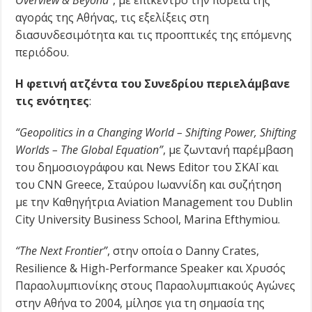
Overview & Beyond”
, με επίκεντρο την πορεία της
αγοράς της Αθήνας, τις εξελίξεις στη
διασυνδεσιμότητα και τις προοπτικές της επόμενης
περιόδου.
Η φετινή ατζέντα του Συνεδρίου περιελάμβανε
τις ενότητες
:
“Geopolitics in a Changing World – Shifting Power, Shifting
Worlds –
The
Global
Equation
”
, με ζωντανή παρέμβαση
του δημοσιογράφου και News Editor του ΣΚΑΪ και
του CNN Greece, Σταύρου Ιωαννίδη και συζήτηση
με την Καθηγήτρια Aviation Management του Dublin
City University Business School, Marina Efthymiou.
“The Next Frontier”
, στην οποία ο Danny Crates,
Resilience & High-Performance Speaker και Χρυσός
Παραολυμπιονίκης στους Παραολυμπιακούς Αγώνες
στην Αθήνα το 2004, μίλησε για τη σημασία της