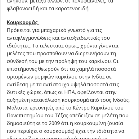
ανήκουν, μεταξύ άλλων, οι πολυφαινόλες, τα
φλαβονοειδή και τα καροτενοειδή.
Κουρκουμάς
Πρόκειται για μπαχαρικό γνωστό για τις
αντιφλεγμονώδεις και αντιοξειδωτικές του
ιδιότητες. Τα τελευταία, όμως, χρόνια γίνονται
μελέτες που προσπαθούν να διερευνήσουν τη
σύνδεσή του με την πρόληψη του καρκίνου. Οι
επιστήμονες θεωρούν ότι τα χαμηλά ποσοστά
ορισμένων μορφών καρκίνου στην Ινδία, σε
αντίθεση με τα αντίστοιχα υψηλά ποσοστά στις
δυτικές χώρες, όπως οι ΗΠΑ, οφείλονται στην
αυξημένη κατανάλωση κουρκουμά από τους Ινδούς.
Μάλιστα, ερευνητές από το Κέντρο Καρκίνου του
Πανεπιστημίου του Τέξας απέδειξαν σε μελέτη που
δημοσιεύτηκε το 2009 ότι η κουρκουμίνη (ουσία
που περιέχει ο κουρκουμάς) έχει την ιδιότητα να
«διαχωρίζει» τα καρκινικά κύτταρα από τα