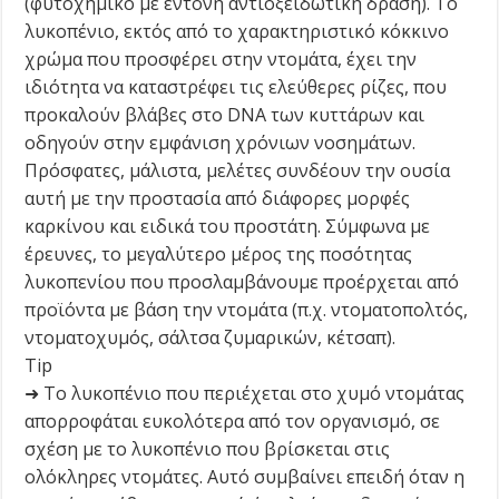
(φυτοχημικό με έντονη αντιοξειδωτική δράση). Το
λυκοπένιο, εκτός από το χαρακτηριστικό κόκκινο
χρώμα που προσφέρει στην ντομάτα, έχει την
ιδιότητα να καταστρέφει τις ελεύθερες ρίζες, που
προκαλούν βλάβες στο DNA των κυττάρων και
οδηγούν στην εμφάνιση χρόνιων νοσημάτων.
Πρόσφατες, μάλιστα, μελέτες συνδέουν την ουσία
αυτή με την προστασία από διάφορες μορφές
καρκίνου και ειδικά του προστάτη. Σύμφωνα με
έρευνες, το μεγαλύτερο μέρος της ποσότητας
λυκοπενίου που προσλαμβάνουμε προέρχεται από
προϊόντα με βάση την ντομάτα (π.χ. ντοματοπολτός,
ντοματοχυμός, σάλτσα ζυμαρικών, κέτσαπ).
Tip
➜ Το λυκοπένιο που περιέχεται στο χυμό ντομάτας
απορροφάται ευκολότερα από τον οργανισμό, σε
σχέση με το λυκοπένιο που βρίσκεται στις
ολόκληρες ντομάτες. Αυτό συμβαίνει επειδή όταν η