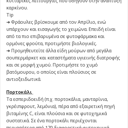
κυτταρικές λειτουργίες που οδηγούν στην ανάπτυξη
καρκίνου.
Tip
➜ Φράουλες βρίσκουμε από τον Απρίλιο, ενώ
υπάρχουν και εισαγωγής το χειμώνα. Επειδή είναι
από τα πιο επιβαρυμένα σε φυτοφάρμακα και
ορμόνες φρούτα, προτιμήστε βιολογικές.
➜ Προμηθευτείτε άλλα είδη μούρων από μεγάλα
σουπερμάρκετ και καταστήματα υγιεινής διατροφής
και σε μορφή χυμού. Προτιμήστε το χυμό
βατόμουρου, ο οποίος είναι πλούσιος σε
αντιοξειδωτικά.
Πορτοκάλι
Τα εσπεριδοειδή (π.χ. πορτοκάλια, μανταρίνια,
γκρέιπφρουτ, λεμόνια), πέρα από εξαιρετική πηγή
βιταμίνης C, είναι πλούσια και σε φυτοχημικά
συστατικά. Σε ένα πορτοκάλι περιέχονται
περισσότερα από 170 διαφορετικά φυτοχημικά