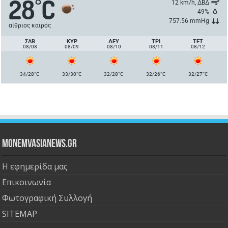
28
C
°
12 km/h, ΔΒΔ
49%
757.56 mmHg
αίθριος καιρός
ΣΑΒ
ΚΥΡ
ΔΕΥ
ΤΡΙ
ΤΕΤ
08/08
08/09
08/10
08/11
08/12
°
°
°
°
°
34/28
C
33/30
C
32/28
C
32/26
C
32/27
C
Monemvasianews.gr
Η εφημερίδα μας
Επικοινωνία
Φωτογραφική Συλλογή
SITEMAP