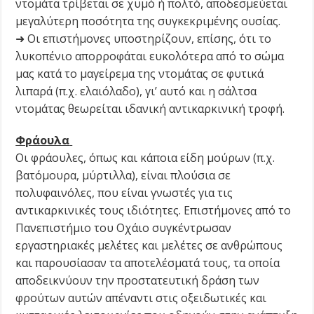
ντομάτα τρίβεται σε χυμό ή πολτό, αποδεσμεύεται
μεγαλύτερη ποσότητα της συγκεκριμένης ουσίας.
➜ Οι επιστήμονες υποστηρίζουν, επίσης, ότι το
λυκοπένιο απορροφάται ευκολότερα από το σώμα
μας κατά το μαγείρεμα της ντομάτας σε φυτικά
λιπαρά (π.χ. ελαιόλαδο), γι’ αυτό και η σάλτσα
ντομάτας θεωρείται ιδανική αντικαρκινική τροφή.
Φράουλα
Οι φράουλες, όπως και κάποια είδη μούρων (π.χ.
βατόμουρα, μύρτιλλα), είναι πλούσια σε
πολυφαινόλες, που είναι γνωστές για τις
αντικαρκινικές τους ιδιότητες. Επιστήμονες από το
Πανεπιστήμιο του Οχάιο συγκέντρωσαν
εργαστηριακές μελέτες και μελέτες σε ανθρώπους
και παρουσίασαν τα αποτελέσματά τους, τα οποία
αποδεικνύουν την προστατευτική δράση των
φρούτων αυτών απέναντι στις οξειδωτικές και