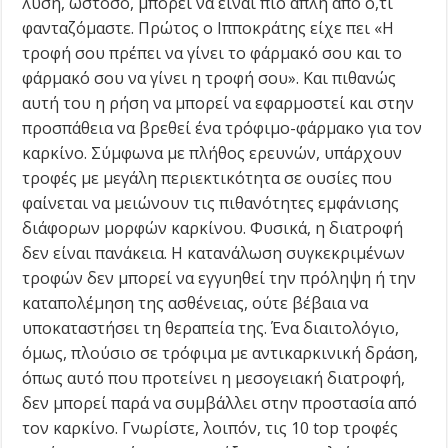
λύση, ωστόσο, μπορεί να είναι πιο απλή από ό,τι
φανταζόμαστε. Πρώτος ο Ιπποκράτης είχε πει «Η
τροφή σου πρέπει να γίνει το φάρμακό σου και το
φάρμακό σου να γίνει η τροφή σου». Και πιθανώς
αυτή του η ρήση να μπορεί να εφαρμοστεί και στην
προσπάθεια να βρεθεί ένα τρόφιμο-φάρμακο για τον
καρκίνο. Σύμφωνα με πλήθος ερευνών, υπάρχουν
τροφές με μεγάλη περιεκτικότητα σε ουσίες που
φαίνεται να μειώνουν τις πιθανότητες εμφάνισης
διάφορων μορφών καρκίνου. Φυσικά, η διατροφή
δεν είναι πανάκεια. Η κατανάλωση συγκεκριμένων
τροφών δεν μπορεί να εγγυηθεί την πρόληψη ή την
καταπολέμηση της ασθένειας, ούτε βέβαια να
υποκαταστήσει τη θεραπεία της. Ένα διαιτολόγιο,
όμως, πλούσιο σε τρόφιμα με αντικαρκινική δράση,
όπως αυτό που προτείνει η μεσογειακή διατροφή,
δεν μπορεί παρά να συμβάλλει στην προστασία από
τον καρκίνο. Γνωρίστε, λοιπόν, τις 10 top τροφές